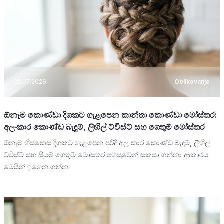
22.07.2026
Oblikovanje
ඕනෑම කොණ්ඩා දිගකට ගැළපෙන කාන්තා කොණ්ඩා මෝස්තර:
අලංකාර කොණ්ඩ බැඳුම්, ලිහිල් ට්විස්ට් සහ ගෙතුම් මෝස්තර
ඕනෑම හිසකෙස් දිගකට ගැළපෙන පරිදි අලංකාර කොණ්ඩ බැඳුම්, ලිහිල්
ට්විස්ට් සහ සියුම් ගෙතුම් මෝස්තර පහසුවෙන් සකසා ගන්නා ආකාරය
මෙයින් ඉගෙන ගන්න.