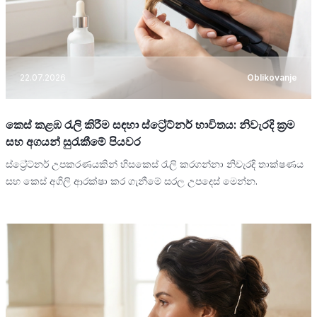
22.07.2026
Oblikovanje
කෙස් කළඹ රැලි කිරීම සඳහා ස්ට්‍රේට්නර් භාවිතය: නිවැරදි ක්‍රම
සහ අගයන් සුරැකීමේ පියවර
ස්ට්‍රේට්නර් උපකරණයකින් හිසකෙස් රැලි කරගන්නා නිවැරදි තාක්ෂණය
සහ කෙස් අගිලි ආරක්ෂා කර ගැනීමේ සරල උපදෙස් මෙන්න.