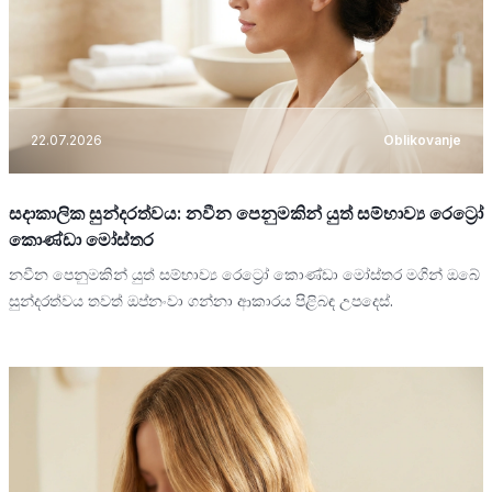
22.07.2026
Oblikovanje
සදාකාලික සුන්දරත්වය: නවීන පෙනුමකින් යුත් සම්භාව්‍ය රෙට්‍රෝ
කොණ්ඩා මෝස්තර
නවීන පෙනුමකින් යුත් සම්භාව්‍ය රෙට්‍රෝ කොණ්ඩා මෝස්තර මගින් ඔබේ
සුන්දරත්වය තවත් ඔප්නංවා ගන්නා ආකාරය පිළිබඳ උපදෙස්.