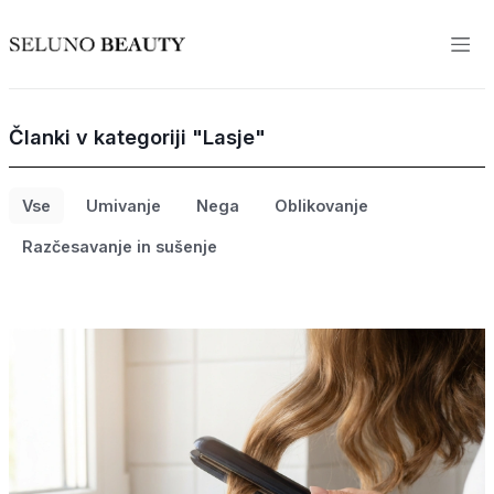
Članki v kategoriji "Lasje"
Vse
Umivanje
Nega
Oblikovanje
Razčesavanje in sušenje