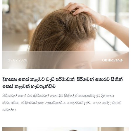
22.07.2026
Oblikovanje
දිනපතා කෙස් කළඹට වැඩි පරිමාවක්: පීරීමෙන් තොරව සිහින්
කෙස් කළඹක් හැඩගැන්වීම
පීරීමෙන් හෝ රළු කිරීමෙන් තොරව සිහින් හිසකෙස්වලට දිනපතා
ස්වභාවික පරිමාවක් සහ ආකර්ෂණීය පෙනුමක් ලබා දෙන සරල රහස්
මෙන්න.