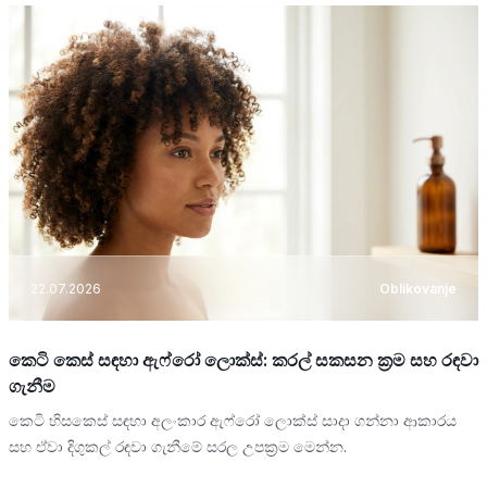
22.07.2026
Oblikovanje
කෙටි කෙස් සඳහා ඇෆ්රෝ ලොක්ස්: කරල් සකසන ක්‍රම සහ රඳවා
ගැනීම
කෙටි හිසකෙස් සඳහා අලංකාර ඇෆ්රෝ ලොක්ස් සාදා ගන්නා ආකාරය
සහ ඒවා දිගුකල් රඳවා ගැනීමේ සරල උපක්‍රම මෙන්න.