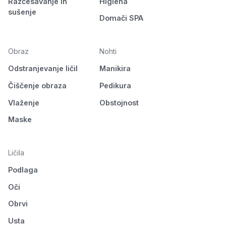
Razčesavanje in
Higiena
sušenje
Domači SPA
Obraz
Nohti
Odstranjevanje ličil
Manikira
Čiščenje obraza
Pedikura
Vlaženje
Obstojnost
Maske
Ličila
Podlaga
Oči
Obrvi
Usta