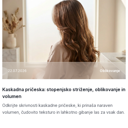
22.07.2026
Oblikovanje
Kaskadna pričeska: stopenjsko striženje, oblikovanje in
volumen
Odkrijte skrivnosti kaskadne pričeske, ki prinaša naraven
volumen, čudovito teksturo in lahkotno gibanje las za vsak dan.