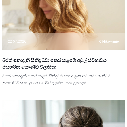
22.07.2026
Oblikovanje
බරක් නොදැනී සිනිඳු බව: කෙස් කළඹේ අවුල් ස්වභාවය
මඟහරින කොණ්ඩ විලාසිතා
බරක් නොදැනී කෙස් කළඹ සිනිඳුවට සහ අලංකාරව තබා ගැනීමට
උපකාරී වන සරල කොණ්ඩ විලාසිතා සහ උපදෙස්.