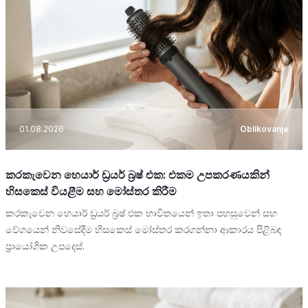
01.08.2026
Oblikovanje
කරකැවෙන හෙයාර් ඩ්‍රයර් බ්‍රෂ් එක: එකම උපකරණයකින්
හිසකෙස් වියළීම සහ මෝස්තර කිරීම
කරකැවෙන හෙයාර් ඩ්‍රයර් බ්‍රෂ් එක භාවිතයෙන් ඉතා පහසුවෙන් සහ
වේගයෙන් නිවසේදීම හිසකෙස් මෝස්තර කරගන්නා ආකාරය පිළිබඳ
ප්‍රායෝගික උපදෙස්.