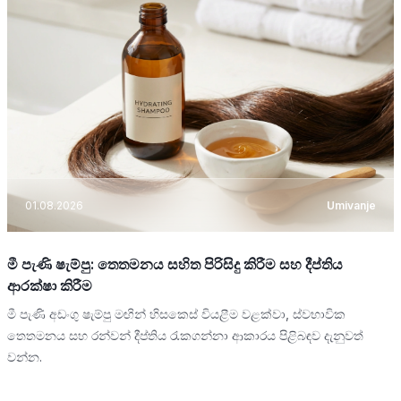
01.08.2026
Umivanje
මී පැණි ෂැම්පු: තෙතමනය සහිත පිරිසිදු කිරීම සහ දීප්තිය
ආරක්ෂා කිරීම
මී පැණි අඩංගු ෂැම්පු මඟින් හිසකෙස් වියළීම වළක්වා, ස්වභාවික
තෙතමනය සහ රන්වන් දීප්තිය රැකගන්නා ආකාරය පිළිබඳව දැනුවත්
වන්න.