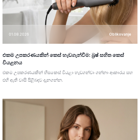
01.08.2026
Oblikovanje
එකම උපකරණයකින් කෙස් හැඩගැන්වීම: බ්‍රෂ් සහිත කෙස්
වියළනය
එකම උපකරණයකින් හිසකෙස් වියළා හැඩගන්වා ගන්නා ආකාරය සහ
එහි ඇති වාසි පිළිබඳව දැනගන්න.