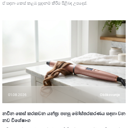
ඒ සඳහා කෙස් කළඹ සූදානම් කිරීම පිළිබඳ උපදෙස්.
01.08.2026
Oblikovanje
නවීන කෙස් කරකවන යන්ත්‍ර: පහසු මෝස්තරකරණය සඳහා වන
නව විශේෂාංග