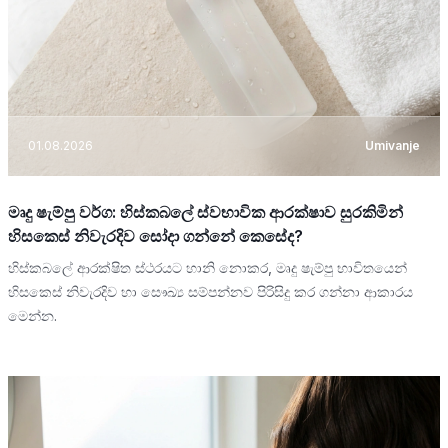
01.08.2026
Umivanje
මෘදු ෂැම්පු වර්ග: හිස්කබලේ ස්වභාවික ආරක්ෂාව සුරකිමින්
හිසකෙස් නිවැරදිව සෝදා ගන්නේ කෙසේද?
හිස්කබලේ ආරක්ෂිත ස්ථරයට හානි නොකර, මෘදු ෂැම්පු භාවිතයෙන්
හිසකෙස් නිවැරදිව හා සෞඛ්‍ය සම්පන්නව පිරිසිදු කර ගන්නා ආකාරය
මෙන්න.