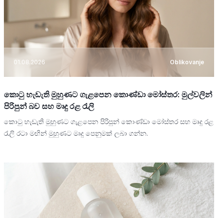
01.08.2026
Oblikovanje
කොටු හැඩැති මුහුණට ගැළපෙන කොණ්ඩා මෝස්තර: මුල්වලින්
පිරිපුන් බව සහ මෘදු රළ රැලි
කොටු හැඩැති මුහුණට ගැළපෙන පිරිපුන් කොණ්ඩා මෝස්තර සහ මෘදු රළ
රැලි රටා මඟින් මුහුණට මෘදු පෙනුමක් ලබා ගන්න.