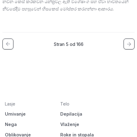
නවීන කෙස් කරකවන යන්ත්‍රවල ඇති විශේෂාංග සහ ඒවා භාවිතයෙන්
නිවසේදීම පහසුවෙන් හිසකෙස් මෝස්තර කරගන්නා ආකාරය.
Stran 5 od 166
Lasje
Telo
Umivanje
Depilacija
Nega
Vlaženje
Oblikovanje
Roke in stopala