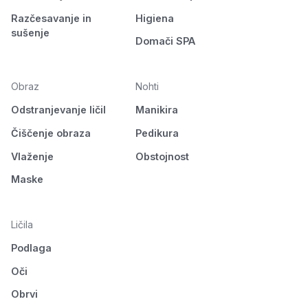
Razčesavanje in
Higiena
sušenje
Domači SPA
Obraz
Nohti
Odstranjevanje ličil
Manikira
Čiščenje obraza
Pedikura
Vlaženje
Obstojnost
Maske
Ličila
Podlaga
Oči
Obrvi