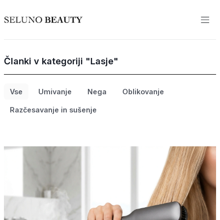
Članki v kategoriji "Lasje"
Vse
Umivanje
Nega
Oblikovanje
Razčesavanje in sušenje