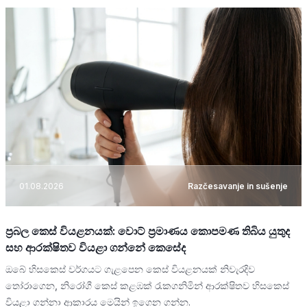
01.08.2026
Razčesavanje in sušenje
ප්‍රබල කෙස් වියළනයක්: වොට් ප්‍රමාණය කොපමණ තිබිය යුතුද
සහ ආරක්ෂිතව වියළා ගන්නේ කෙසේද
ඔබේ හිසකෙස් වර්ගයට ගැළපෙන කෙස් වියළනයක් නිවැරදිව
තෝරාගෙන, නිරෝගී කෙස් කළඹක් රැකගනිමින් ආරක්ෂිතව හිසකෙස්
වියළා ගන්නා ආකාරය මෙයින් ඉගෙන ගන්න.