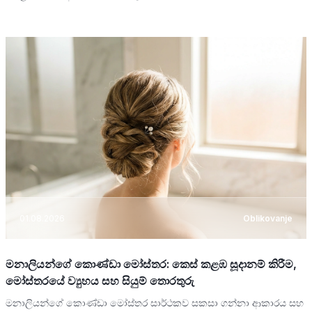
01.08.2026
Oblikovanje
මනාලියන්ගේ කොණ්ඩා මෝස්තර: කෙස් කළඹ සූදානම් කිරීම,
මෝස්තරයේ ව්‍යුහය සහ සියුම් තොරතුරු
මනාලියන්ගේ කොණ්ඩා මෝස්තර සාර්ථකව සකසා ගන්නා ආකාරය සහ