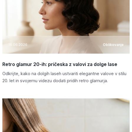
16.06.2026
Oblikovanje
Retro glamur 20-ih: pričeska z valovi za dolge lase
Odkrijte, kako na dolgih laseh ustvariti elegantne valove v stilu
20. let in svojemu videzu dodati pridih retro glamurja.