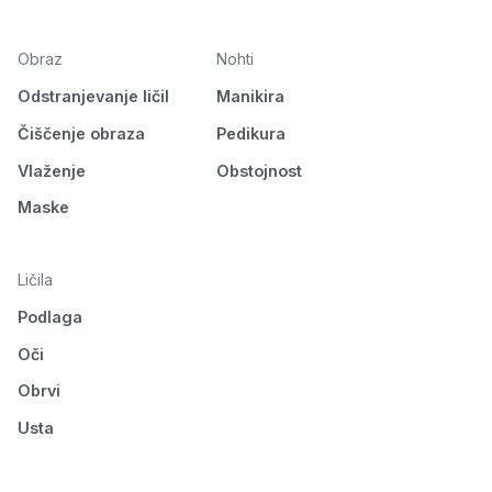
Obraz
Nohti
Odstranjevanje ličil
Manikira
Čiščenje obraza
Pedikura
Vlaženje
Obstojnost
Maske
Ličila
Podlaga
Oči
Obrvi
Usta