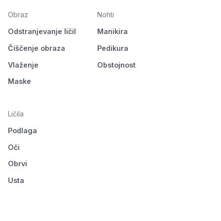
Obraz
Nohti
Odstranjevanje ličil
Manikira
Čiščenje obraza
Pedikura
Vlaženje
Obstojnost
Maske
Ličila
Podlaga
Oči
Obrvi
Usta