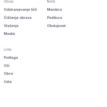
Obraz
Nohti
Odstranjevanje ličil
Manikira
Čiščenje obraza
Pedikura
Vlaženje
Obstojnost
Maske
Ličila
Podlaga
Oči
Obrvi
Usta